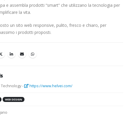
ppa e assembla prodotti “smart” che utilizzano la tecnologia per
plificare la vita.
sto un sito web responsive, pulito, fresco e chiaro, per
massimo i prodotti proposti.
ls
i Technology -
https://www.helvei.com/
WEB DESIGN
gano