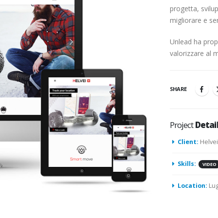
progetta, svilu
migliorare e sem
Unlead ha propo
valorizzare al 
SHARE
Project
Detai
Client:
Helve
Skills:
VIDEO
Location:
Lu