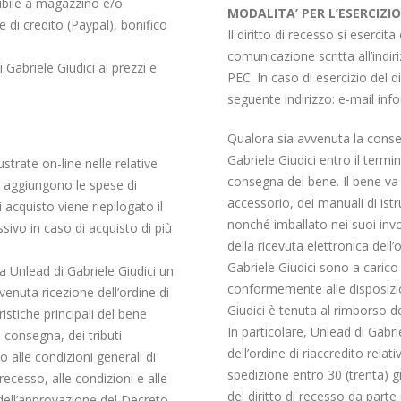
nibile a magazzino e/o
MODALITA’ PER L’ESERCIZIO
e di credito (Paypal), bonifico
Il diritto di recesso si esercit
comunicazione scritta all’indir
i Gabriele Giudici ai prezzi e
PEC. In caso di esercizio del d
seguente indirizzo: e-mail in
Qualora sia avvenuta la consegn
Gabriele Giudici entro il termin
lustrate on-line nelle relative
consegna del bene. Il bene va 
si aggiungono le spese di
accessorio, dei manuali di istr
i acquisto viene riepilogato il
nonché imballato nei suoi invol
sivo in caso di acquisto di più
della ricevuta elettronica dell
Gabriele Giudici sono a carico d
 da Unlead di Gabriele Giudici un
conformemente alle disposizio
enuta ricezione dell’ordine di
Giudici è tenuta al rimborso d
istiche principali del bene
In particolare, Unlead di Gabr
i consegna, dei tributi
dell’ordine di riaccredito rela
 alle condizioni generali di
spedizione entro 30 (trenta) gi
 recesso, alle condizioni e alle
del diritto di recesso da parte 
 dell’approvazione del Decreto