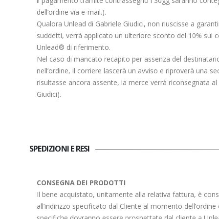
il pagamento tramite contrassegno i 30gg saranno conteggi
dell’ordine via e-mail.).
Qualora Unlead di Gabriele Giudici, non riuscisse a garant
suddetti, verrà applicato un ulteriore sconto del 10% sul c
Unlead® di riferimento.
Nel caso di mancato recapito per assenza del destinatario, a
nell’ordine, il corriere lascerà un avviso e riproverà una se
risultasse ancora assente, la merce verrà riconsegnata al 
Giudici).
SPEDIZIONI E RESI
CONSEGNA DEI PRODOTTI
Il bene acquistato, unitamente alla relativa fattura, è con
all’indirizzo specificato dal Cliente al momento dell’ordine
specifiche dovranno essere prospettate dal cliente a Unlea