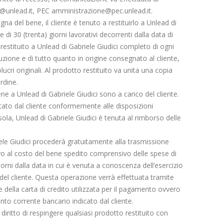
fo@unlead.it, PEC amministrazione@pec.unlead.it.
a del bene, il cliente è tenuto a restituirlo a Unlead di
e di 30 (trenta) giorni lavorativi decorrenti dalla data di
restituito a Unlead di Gabriele Giudici completo di ogni
uzione e di tutto quanto in origine consegnato al cliente,
ucri originali. Al prodotto restituito va unita una copia
ordine.
ne a Unlead di Gabriele Giudici sono a carico del cliente.
citato dal cliente conformemente alle disposizioni
ola, Unlead di Gabriele Giudici è tenuta al rimborso delle
iele Giudici procederà gratuitamente alla trasmissione
tivo al costo del bene spedito comprensivo delle spese di
orni dalla data in cui è venuta a conoscenza dell’esercizio
e del cliente. Questa operazione verrà effettuata tramite
one della carta di credito utilizzata per il pagamento ovvero
to corrente bancario indicato dal cliente.
 diritto di respingere qualsiasi prodotto restituito con