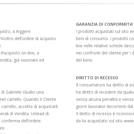
GARANZIA DI CONFORMITA’
quisto, a leggere
I prodotti acquistati sul sito 
inoltro dell’ordine di acquisto
beni di consumo. I prodotti co
.
line nelle relative schede desc
 d’acquisto on-line, a
nei confronti del cliente per 
endita, già visionate ed
del bene.
DIRITTO DI RECESSO
Il consumatore ha diritto di ese
d di Gabriele Giudici una
ha diritto di recedere da qual
nel carrello. Quando il Cliente
senza alcuna penalità e senza s
 carrello, accetta di acquistarli
giorni lavorativi decorrenti da
erali di Vendita. Unlead di
Il diritto di recesso è ricono
a conferma dell’ordine.
da lui acquistato sul sito www.
ni: