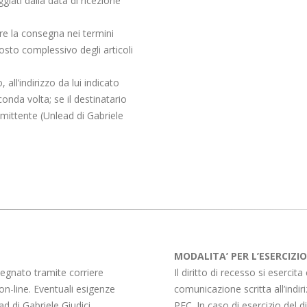
ati dalla data di ricezione
ire la consegna nei termini
osto complessivo degli articoli
ll’indirizzo da lui indicato
conda volta; se il destinatario
mittente (Unlead di Gabriele
MODALITA’ PER L’ESERCIZIO
segnato tramite corriere
Il diritto di recesso si esercit
 on-line. Eventuali esigenze
comunicazione scritta all’indir
d di Gabriele Giudici.
PEC. In caso di esercizio del d