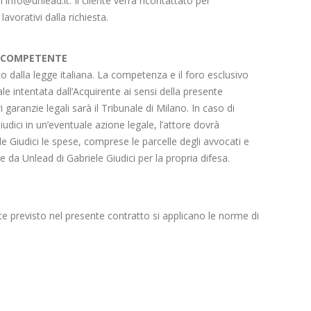
 info@unlead.it. Il cliente verrà ricontattato per
lavorativi dalla richiesta.
O COMPETENTE
to dalla legge italiana. La competenza e il foro esclusivo
le intentata dall’Acquirente ai sensi della presente
i garanzie legali sarà il Tribunale di Milano. In caso di
Giudici in un’eventuale azione legale, l’attore dovrà
e Giudici le spese, comprese le parcelle degli avvocati e
e da Unlead di Gabriele Giudici per la propria difesa.
previsto nel presente contratto si applicano le norme di