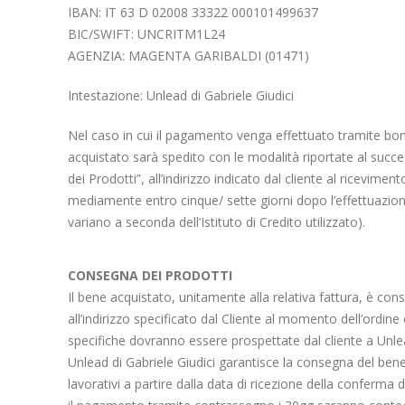
IBAN: IT 63 D 02008 33322 000101499637
BIC/SWIFT: UNCRITM1L24
AGENZIA: MAGENTA GARIBALDI (01471)
Intestazione: Unlead di Gabriele Giudici
Nel caso in cui il pagamento venga effettuato tramite boni
acquistato sarà spedito con le modalità riportate al suc
dei Prodotti”, all’indirizzo indicato dal cliente al riceviment
mediamente entro cinque/ sette giorni dopo l’effettuazione
variano a seconda dell’Istituto di Credito utilizzato).
CONSEGNA DEI PRODOTTI
Il bene acquistato, unitamente alla relativa fattura, è con
all’indirizzo specificato dal Cliente al momento dell’ordine
specifiche dovranno essere prospettate dal cliente a Unlea
Unlead di Gabriele Giudici garantisce la consegna del bene
lavorativi a partire dalla data di ricezione della conferma 