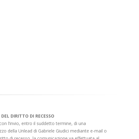
 DEL DIRITTO DI RECESSO
a con l’invio, entro il suddetto termine, di una
izzo della Unlead di Gabriele Giudici mediante e-mail o
iritto di recesso, la comunicazione va effettuata al