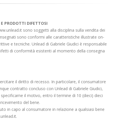
 E PRODOTTI DIFETTOSI
www.unlead.it sono soggetti alla disciplina sulla vendita dei
nsegnati sono conformi alle caratteristiche illustrate on-
rittive e tecniche. Unlead di Gabriele Giudici è responsabile
i difetti di conformità esistenti al momento della consegna
rcitare il diritto di recesso. In particolare, il consumatore
unque contratto concluso con Unlead di Gabriele Giudici,
pecificarne il motivo, entro il termine di 10 (dieci) dieci
l ricevimento del bene.
sciuto in capo al consumatore in relazione a qualsiasi bene
unlead.it.