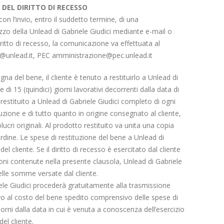
 DEL DIRITTO DI RECESSO
a con l’invio, entro il suddetto termine, di una
izzo della Unlead di Gabriele Giudici mediante e-mail o
iritto di recesso, la comunicazione va effettuata al
fo@unlead.it, PEC amministrazione@pec.unlead.it
a del bene, il cliente è tenuto a restituirlo a Unlead di
e di 15 (quindici) giorni lavorativi decorrenti dalla data di
restituito a Unlead di Gabriele Giudici completo di ogni
uzione e di tutto quanto in origine consegnato al cliente,
ucri originali. Al prodotto restituito va unita una copia
’ordine. Le spese di restituzione del bene a Unlead di
el cliente. Se il diritto di recesso è esercitato dal cliente
ni contenute nella presente clausola, Unlead di Gabriele
elle somme versate dal cliente.
iele Giudici procederà gratuitamente alla trasmissione
tivo al costo del bene spedito comprensivo delle spese di
orni dalla data in cui è venuta a conoscenza dell’esercizio
del cliente.