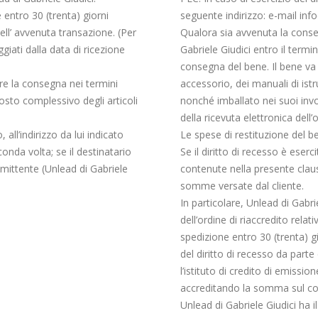
 entro 30 (trenta) giorni
seguente indirizzo: e-mail in
dell’ avvenuta transazione. (Per
Qualora sia avvenuta la consegn
ati dalla data di ricezione
Gabriele Giudici entro il termin
consegna del bene. Il bene va 
ire la consegna nei termini
accessorio, dei manuali di istr
osto complessivo degli articoli
nonché imballato nei suoi invol
della ricevuta elettronica dell’
ll’indirizzo da lui indicato
Le spese di restituzione del be
conda volta; se il destinatario
Se il diritto di recesso è eser
mittente (Unlead di Gabriele
contenute nella presente claus
somme versate dal cliente.
In particolare, Unlead di Gabr
dell’ordine di riaccredito rela
spedizione entro 30 (trenta) gi
del diritto di recesso da part
l’istituto di credito di emissi
accreditando la somma sul con
Unlead di Gabriele Giudici ha il