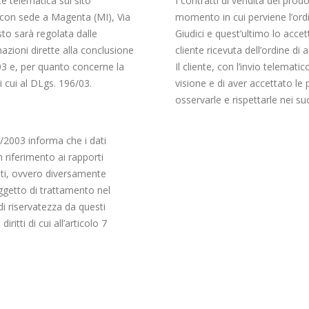
te telematica sul sito
I contratti di vendita dei prod
 con sede a Magenta (MI), Via
momento in cui perviene l’ordi
to sarà regolata dalle
Giudici e quest’ultimo lo acce
mazioni dirette alla conclusione
cliente ricevuta dell’ordine di 
03 e, per quanto concerne la
Il cliente, con l’invio telemati
i cui al DLgs. 196/03.
visione e di aver accettato le 
osservarle e rispettarle nei su
6/2003 informa che i dati
n riferimento ai rapporti
sati, ovvero diversamente
 oggetto di trattamento nel
di riservatezza da questi
iritti di cui all’articolo 7