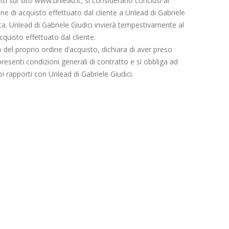
otti sul sito www.unlead.it, si considerano conclusi al
ne di acquisto effettuato dal cliente a Unlead di Gabriele
tta. Unlead di Gabriele Giudici invierà tempestivamente al
acquisto effettuato dal cliente.
co del proprio ordine d’acquisto, dichiara di aver preso
presenti condizioni generali di contratto e si obbliga ad
oi rapporti con Unlead di Gabriele Giudici.