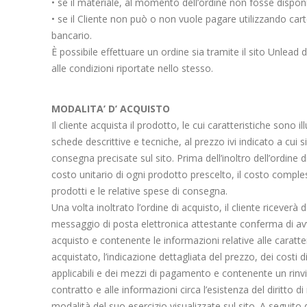
• se il materiale, al momento dell’ordine non fosse dispo
• se il Cliente non può o non vuole pagare utilizzando cart
bancario.
È possibile effettuare un ordine sia tramite il sito Unlead d
alle condizioni riportate nello stesso.
MODALITA’ D’ ACQUISTO
Il cliente acquista il prodotto, le cui caratteristiche sono il
schede descrittive e tecniche, al prezzo ivi indicato a cui 
consegna precisate sul sito. Prima dell’inoltro dell’ordine d
costo unitario di ogni prodotto prescelto, il costo comples
prodotti e le relative spese di consegna.
Una volta inoltrato l’ordine di acquisto, il cliente riceverà
messaggio di posta elettronica attestante conferma di avv
acquisto e contenente le informazioni relative alle caratter
acquistato, l’indicazione dettagliata del prezzo, dei costi d
applicabili e dei mezzi di pagamento e contenente un rinvio
contratto e alle informazioni circa l’esistenza del diritto di
modalità del suo esercizio visualizzate sul sito. A seguito