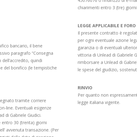
45076076 o l’indirizzo di e-mail
chiarimenti entro 3 (tre) giorni 
LEGGE APPLICABILE E FOR
Il presente contratto è regola
per ogni eventuale azione lega
fico bancario, il bene
garanzia o di eventuali ulterior
cessivo paragrafo “Consegna
vittoria di Unlead di Gabriele 
o dell’accredito, quindi
rimborsare a Unlead di Gabriel
 del bonifico (le tempistiche
le spese del giudizio, sostenut
RINVIO
Per quanto non espressamente 
segnato tramite corriere
legge italiana vigente.
 on-line. Eventuali esigenze
d di Gabriele Giudici.
 entro 30 (trenta) giorni
dell’ avvenuta transazione. (Per