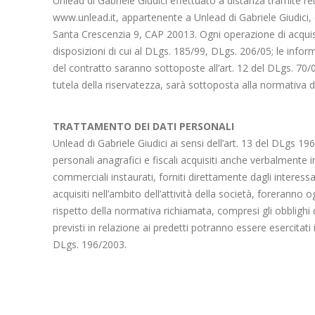
Unlead di Gabriele Giudici effettuato a distanza tramite re
www.unlead.it, appartenente a Unlead di Gabriele Giudici,
Santa Crescenzia 9, CAP 20013. Ogni operazione di acquis
disposizioni di cui al DLgs. 185/99, DLgs. 206/05; le infor
del contratto saranno sottoposte all’art. 12 del DLgs. 70/
tutela della riservatezza, sarà sottoposta alla normativa d
TRATTAMENTO DEI DATI PERSONALI
Unlead di Gabriele Giudici ai sensi dell’art. 13 del DLgs 19
personali anagrafici e fiscali acquisiti anche verbalmente i
commerciali instaurati, forniti direttamente dagli interes
acquisiti nell’ambito dell’attività della società, foreranno
rispetto della normativa richiamata, compresi gli obblighi 
previsti in relazione ai predetti potranno essere esercitati i d
DLgs. 196/2003.