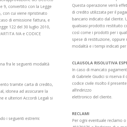
Questa operazione verrà effettu
e 9, convertito con la Legge
di credito utilizzata per il 
 con cui viene ripristinato
bancario indicato dal cliente. U
 caso di emissione fattura, e
qualsiasi prodotto restituito 
gge 122 del 30 luglio 2010,
così come i prodotti per i qua
re PARTITA IVA e CODICE
spese di restituzione, oppure 
modalità e i tempi indicati per
CLAUSOLA RISOLUTIVA ESP
una fra le seguenti modalità
In caso di mancato pagamento 
di Gabriele Giudici si riserva il 
codice civile risolto il presen
ento tramite carta di credito,
all’indirizzo
l, idonea ad assicurare la
elettronico del cliente.
ne e ulteriori Accordi Legali si
RECLAMI
ndo i seguenti estremi:
Per ogni eventuale reclamo o 